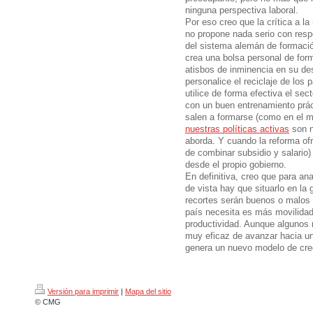
ninguna perspectiva laboral.
Por eso creo que la crítica a l
no propone nada serio con respe
del sistema alemán de formaci
crea una bolsa personal de form
atisbos de inminencia en su de
personalice el reciclaje de los
utilice de forma efectiva el se
con un buen entrenamiento práct
salen a formarse (como en el m
nuestras políticas activas
son n
aborda. Y cuando la reforma ofr
de combinar subsidio y salario) 
desde el propio gobierno.
En definitiva, creo que para an
de vista hay que situarlo en la
recortes serán buenos o malos 
país necesita es más movilida
productividad. Aunque algunos 
muy eficaz de avanzar hacia un
genera un nuevo modelo de creci
Versión para imprimir
|
Mapa del sitio
© CMG