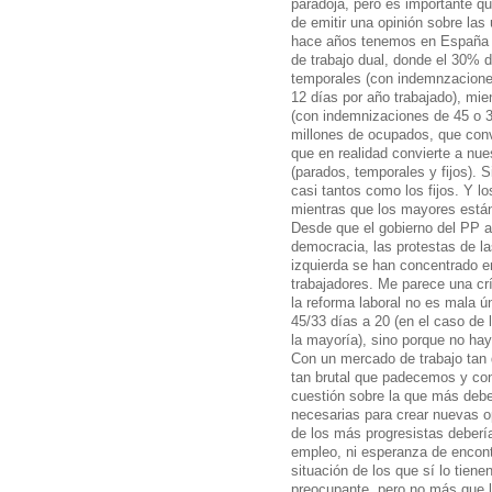
paradoja, pero es importante q
de emitir una opinión sobre la
hace años tenemos en España 
de trabajo dual, donde el 30% d
temporales (con indemnzacione
12 días por año trabajado), mien
(con indemnizaciones de 45 o 3
millones de ocupados, que conv
que en realidad convierte a nue
(parados, temporales y fijos). 
casi tantos como los fijos. Y l
mientras que los mayores está
Desde que el gobierno del PP a
democracia, las protestas de la
izquierda se han concentrado e
trabajadores. Me parece una crí
la reforma laboral no es mala ú
45/33 días a 20 (en el caso de
la mayoría), sino porque no ha
Con un mercado de trabajo tan 
tan brutal que padecemos y con
cuestión sobre la que más debe
necesarias para crear nuevas op
de los más progresistas deberí
empleo, ni esperanza de encontr
situación de los que sí lo tien
preocupante, pero no más que l