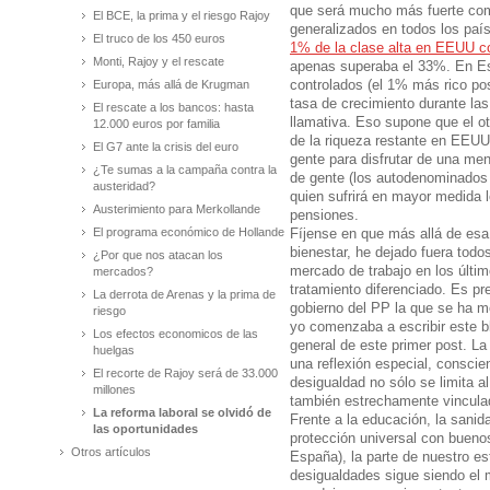
que será mucho más fuerte com
El BCE, la prima y el riesgo Rajoy
generalizados en todos los paí
El truco de los 450 euros
1% de la clase alta en EEUU co
Monti, Rajoy y el rescate
apenas superaba el 33%. En Es
Europa, más allá de Krugman
controlados (el 1% más rico po
tasa de crecimiento durante la
El rescate a los bancos: hasta
llamativa. Eso supone que el o
12.000 euros por familia
de la riqueza restante en EEUU
El G7 ante la crisis del euro
gente para disfrutar de una me
¿Te sumas a la campaña contra la
de gente (los autodenominados
austeridad?
quien sufrirá en mayor medida 
Austerimiento para Merkollande
pensiones.
El programa económico de Hollande
Fíjense en que más allá de esa
bienestar, he dejado fuera tod
¿Por que nos atacan los
mercado de trabajo en los últi
mercados?
tratamiento diferenciado. Es pr
La derrota de Arenas y la prima de
gobierno del PP la que se ha m
riesgo
yo comenzaba a escribir este b
Los efectos economicos de las
general de este primer post. La
huelgas
una reflexión especial, conscie
El recorte de Rajoy será de 33.000
desigualdad no sólo se limita al
millones
también estrechamente vinculad
La reforma laboral se olvidó de
Frente a la educación, la sani
las oportunidades
protección universal con bueno
Otros artículos
España), la parte de nuestro e
desigualdades sigue siendo el 