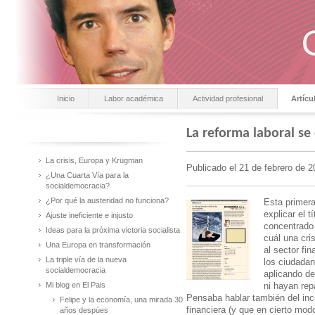
Inicio
Labor académica
Actividad profesional
Artícu
La reforma laboral se
La crisis, Europa y Krugman
Publicado el 21 de febrero de 
¿Una Cuarta Vía para la
socialdemocracia?
¿Por qué la austeridad no funciona?
Esta primera
explicar el 
Ajuste ineficiente e injusto
concentrado 
Ideas para la próxima victoria socialista
cuál una cri
Una Europa en transformación
al sector fi
La triple vía de la nueva
los ciudadan
socialdemocracia
aplicando de
Mi blog en El Pais
ni hayan repa
Pensaba hablar también del incr
Felipe y la economía, una mirada 30
financiera (y que en cierto mo
años despúes