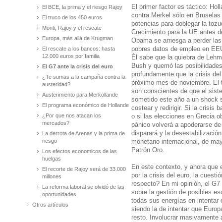
El primer factor es táctico: Ho
El BCE, la prima y el riesgo Rajoy
contra Merkel sólo en Bruselas 
El truco de los 450 euros
potencias para doblegar la toz
Monti, Rajoy y el rescate
Crecimiento para la UE antes de
Europa, más allá de Krugman
Obama se arriesga a perder las
El rescate a los bancos: hasta
pobres datos de empleo en EEU
12.000 euros por familia
Él sabe que la quiebra de Lehm
Bush y quemó las posibilidades 
El G7 ante la crisis del euro
profundamente que la crisis del
¿Te sumas a la campaña contra la
próximo mes de noviembre. El te
austeridad?
son conscientes de que el sist
Austerimiento para Merkollande
sometido este año a un shock si
El programa económico de Hollande
costear y redirigir. Si la crisi
¿Por que nos atacan los
o si las elecciones en Grecia o
mercados?
pánico volverá a apoderarse de 
disparará y la desestabilizació
La derrota de Arenas y la prima de
riesgo
monetario internacional, de ma
Patrón Oro.
Los efectos economicos de las
huelgas
En este contexto, y ahora que
El recorte de Rajoy será de 33.000
por la crisis del euro, la cues
millones
respecto? En mi opinión, el G7
La reforma laboral se olvidó de las
sobre la gestión de posibles es
oportunidades
todas sus energías en intentar 
Otros artículos
siendo la de intentar que Europ
resto. Involucrar masivamente