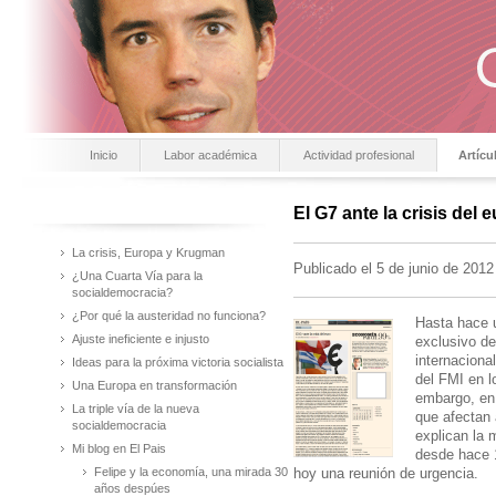
Inicio
Labor académica
Actividad profesional
Artícu
El G7 ante la crisis del 
La crisis, Europa y Krugman
Publicado el 5 de junio de 2012
¿Una Cuarta Vía para la
socialdemocracia?
¿Por qué la austeridad no funciona?
Hasta hace u
Ajuste ineficiente e injusto
exclusivo de
internaciona
Ideas para la próxima victoria socialista
del FMI en l
Una Europa en transformación
embargo, en
La triple vía de la nueva
que afectan
socialdemocracia
explican la 
Mi blog en El Pais
desde hace 
Felipe y la economía, una mirada 30
hoy una reunión de urgencia.
años despúes