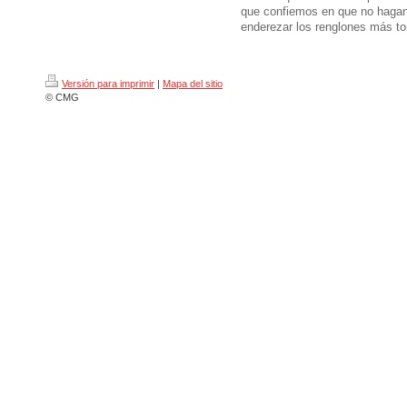
que confiemos en que no hagan
enderezar los renglones más tor
Versión para imprimir
|
Mapa del sitio
© CMG