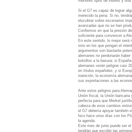
menores tipos de interés y un
Si el G7 es capaz de lograr al
merecido la pena. Si no, tendr
elucubrar sobre escenarios im
avanzadas que no se han produ
Confiemos en que la presión de
suficiente para convencer a Al
En este sentido, lo mejor será
sino en los que pongan el inter
argumentos son bastante potente
alemanes no perdonarán haber t
bolsillos a la basura; si Españ
alemanes verán peligrar casi 20
en títulos españoles; y si Euro
inanición, la economía alemana 
sus exportaciones a las econo
Ante estos peligros para Aleman
Unión fiscal, la Unión bancaria
perfecta para que Merkel justif
cabeza de esos cambios estruct
el G7 debería apoyar también e
hizo hace unos días con los Pl
la agenda.
Este mes de junio puede ser el f
tendrán que escribir las primer