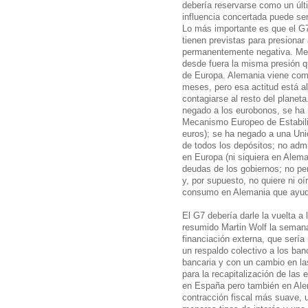
debería reservarse como un últ
influencia concertada puede s
Lo más importante es que el G7 
tienen previstas para presionar
permanentemente negativa. Me
desde fuera la misma presión 
de Europa. Alemania viene com
meses, pero esa actitud está a
contagiarse al resto del plane
negado a los eurobonos, se ha 
Mecanismo Europeo de Estabili
euros); se ha negado a una Un
de todos los depósitos; no admi
en Europa (ni siquiera en Alema
deudas de los gobiernos; no per
y, por supuesto, no quiere ni oí
consumo en Alemania que ayudarí
El G7 debería darle la vuelta a
resumido Martin Wolf la seman
financiación externa, que sería
un respaldo colectivo a los ba
bancaria y con un cambio en las
para la recapitalización de las
en España pero también en Alem
contracción fiscal más suave, 